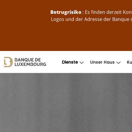
skip-to-content
Betrugrisiko
: Es finden derzeit K
Logos und der Adresse der Banque d
Dienste
Unser Haus
K