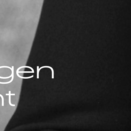
gen
t