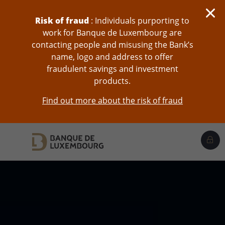
skip-to-content
Risk of fraud
: Individuals purporting to
work for Banque de Luxembourg are
contacting people and misusing the Bank’s
name, logo and address to offer
fraudulent savings and investment
products.
Find out more about the risk of fraud