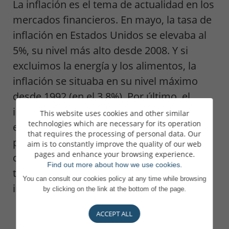
La inflación es el tema de actualidad en los
mercados financieros. En mayo, la tasa de
inflación en Estados Unidos se elevaba al
5%, su nivel más alto desde 2008. Y si
excluimos la energía y los alimentos, la
inflación se situaba en su nivel máximo
desde 1992 (en el 3,8%). Por último, el
indicador preferido de la Reserva Federal,
This website uses cookies and other similar
technologies which are necessary for its operation
el deflactor del gasto de consumo
that requires the processing of personal data. Our
personal, ascendía al 3,6%. Ahora bien, la
aim is to constantly improve the quality of our web
pages and enhance your browsing experience.
cuestión no estriba en saber si la inflación
Find out more about how we use cookies.
tiende al alza, puesto que todos los
You can consult our cookies policy at any time while browsing
indicadores así lo muestran.
by clicking on the link at the bottom of the page.
ACCEPT ALL