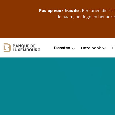
skip-to-content
Pas op voor fraude
: Personen die zi
de naam, het logo en het adre
Diensten
Onze bank
C