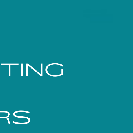
TING
ORS