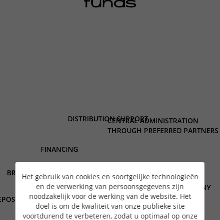
funds
DISTRIBUTION SUPPORT
CENTRAL ADMINISTRATION
THROUGH PREFERRED PARTNERS
FINANCING
BROKERAGE
Het gebruik van cookies en soortgelijke technologieën
en de verwerking van persoonsgegevens zijn
MANAGEMENT COMPANY
noodzakelijk voor de werking van de website. Het
EPOSITARY BANK
doel is om de kwaliteit van onze publieke site
voortdurend te verbeteren, zodat u optimaal op onze