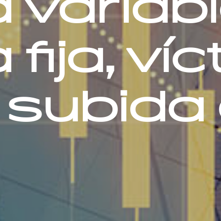
 variab
 fija, ví
 subida
s