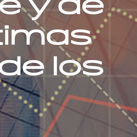
le y de
ctimas
 de los