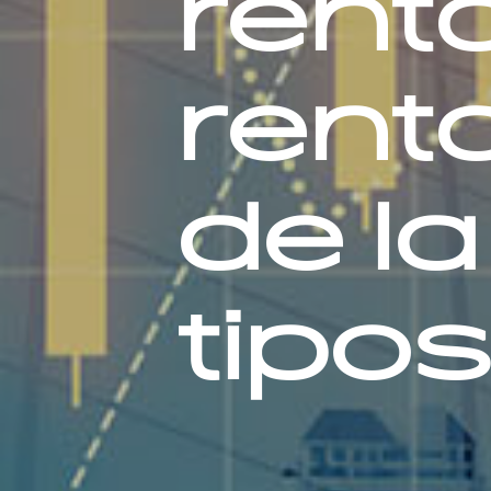
renta
renta
de la
tipo