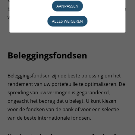
kunt stellen die geen verband houden met uw
AANPASSEN
beleggingen, aangezien u uw beleggingsbeslissingen
volledig zelf neemt.
ALLES WEIGEREN
Beleggingsfondsen
Beleggingsfondsen zijn de beste oplossing om het
rendement van uw portefeuille te optimaliseren. De
spreiding van uw vermogen is gegarandeerd,
ongeacht het bedrag dat u belegt. U kunt kiezen
voor de fondsen van de bank of voor een selectie
van de beste internationale fondsen.