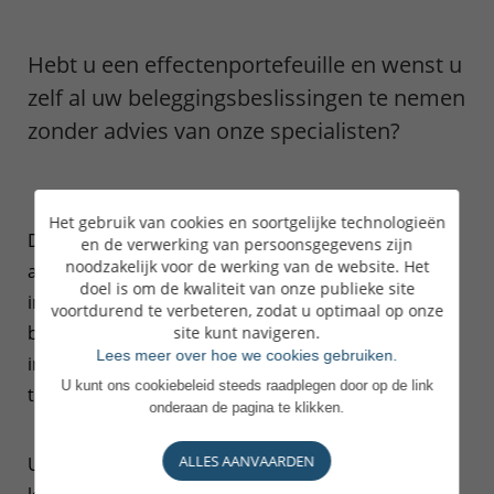
Hebt u een effectenportefeuille en wenst u
zelf al uw beleggingsbeslissingen te nemen
zonder advies van onze specialisten?
Het gebruik van cookies en soortgelijke technologieën
Dan bieden wij u onze diensten als depositobank
en de verwerking van persoonsgegevens zijn
noodzakelijk voor de werking van de website. Het
aan. U hebt toegang tot alle soorten financiële
doel is om de kwaliteit van onze publieke site
instrumenten (aandelen, obligaties,
voortdurend te verbeteren, zodat u optimaal op onze
beleggingsfondsen enz.) op de meeste
site kunt navigeren.
Lees meer over hoe we cookies gebruiken.
internationale beurzen en tot een brede waaier van
U kunt ons cookiebeleid steeds raadplegen door op de link
traditionele geldbeleggingen.
onderaan de pagina te klikken.
ALLES AANVAARDEN
U beschikt over een adviseur aan wie u al uw vragen