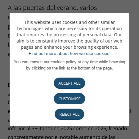
A las puertas del verano, varios
organismos internacionales publican sus
This website uses cookies and other similar
perspectivas económicas con una
technologies which are necessary for its operation
tendencia generalizada de revisiones a la
that requires the processing of personal data. Our
aim is to constantly improve the quality of our web
baja de las expectativas de crecimiento a
pages and enhance your browsing experience.
escala mundial.
Find out more about how we use cookies.
You can consult our cookies policy at any time while browsing
by clicking on the link at the bottom of the page.
ACCEPT ALL
Después del Banco Mundial, al que precedió unas
semanas antes el Fondo Monetario Internacional, la
CUSTOMISE
OCDE acaba de publicar sus perspectivas
económicas revisadas. La organización internacional
REJECT ALL
anticipa a partir de ahora un crecimiento mundial
inferior al 3% tanto en 2025 como en 2026, frenado
concretamente por el notable aumento de las