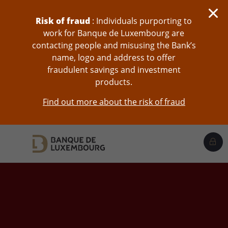
skip-to-content
Risk of fraud
: Individuals purporting to
work for Banque de Luxembourg are
contacting people and misusing the Bank’s
name, logo and address to offer
fraudulent savings and investment
products.
Find out more about the risk of fraud