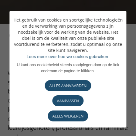
Het gebruik van cookies en soortgelijke technologieën
en de verwerking van persoonsgegevens zijn
noodzakelijk voor de werking van de website. Het
Homepage
>
Ondernemingen en
>
Programma's voor
doel is om de kwaliteit van onze publieke site
ondernemers
de Next Gen
voortdurend te verbeteren, zodat u optimaal op onze
site kunt navigeren.
Lees meer over hoe we cookies gebruiken.
U kunt ons cookiebeleid steeds raadplegen door op de link
onderaan de pagina te klikken.
Wij begeleiden jongeren die hun eerste
stappen in het familiebedrijf zetten en
ALLES AANVAARDEN
bieden hen twee specifieke
opleidingsprogramma's aan. Daarbij
AANPASSEN
leggen wij de nadruk op persoonlijke
ALLES WEIGEREN
ontwikkeling en contacten met
leeftijdsgenoten, professionals en familiale