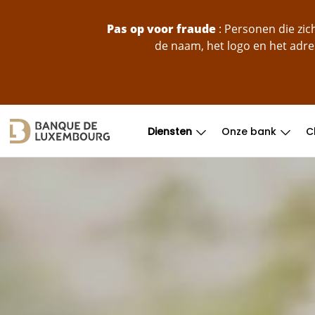
skip-to-content
Pas op voor fraude
: Personen die zi
de naam, het logo en het adre
Diensten
Onze bank
C