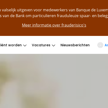
ch valselijk uitgeven voor medewerkers van Banque de Lu
s van de Bank om particulieren frauduleuze spaar- en bele
Meer informatie over frauderisico's
liënt worden
Vacatures
Nieuwsberichten
A