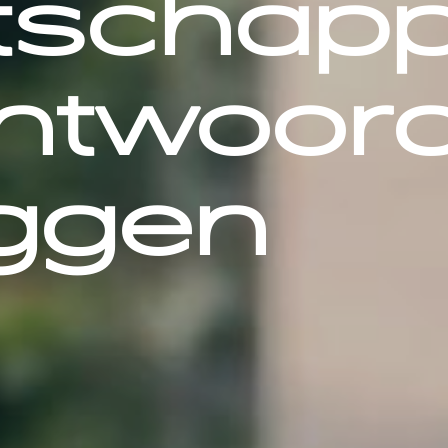
schappe
ntwoor
ggen