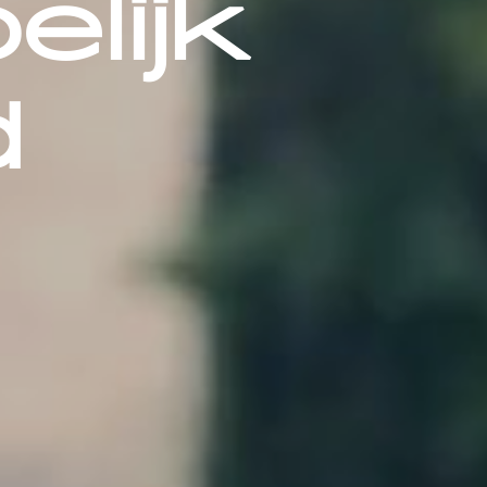
lijk
d