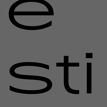
e
sti