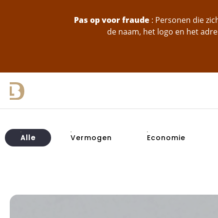
skip-to-content
Pas op voor fraude
: Personen die zi
de naam, het logo en het adre
Alle
Vermogen
Economie