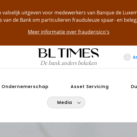
ch valselijk uitgeven voor medewerkers van Banque de Lu
s van de Bank om particulieren frauduleuze spaar- en bele
Meer informatie over frauderisico's
A
De bank anders bekeken
Ondernemerschap
Asset Servicing
Du
Media