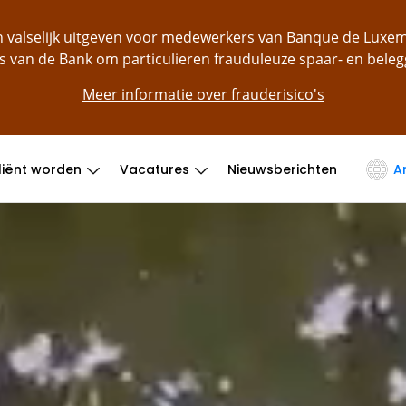
ch valselijk uitgeven voor medewerkers van Banque de Lu
s van de Bank om particulieren frauduleuze spaar- en bele
Meer informatie over frauderisico's
liënt worden
Vacatures
Nieuwsberichten
A