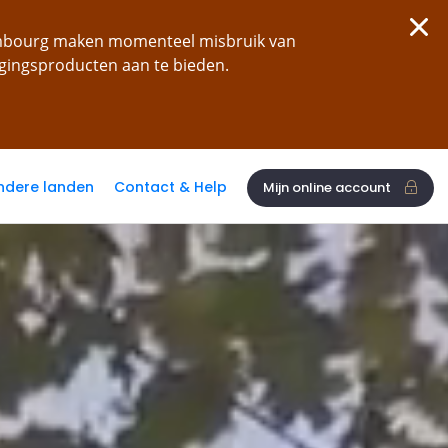
xembourg maken momenteel misbruik van
ggingsproducten aan te bieden.
ndere landen
Contact & Help
Mijn online account