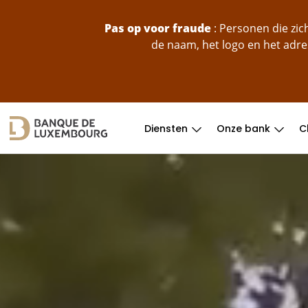
skip-to-content
Pas op voor fraude
: Personen die zi
de naam, het logo en het adre
Diensten
Onze bank
C