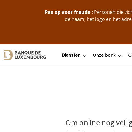
skip-to-content
Pas op voor fraude
: Personen die zi
de naam, het logo en het adre
Diensten
Onze bank
C
Om online nog veili