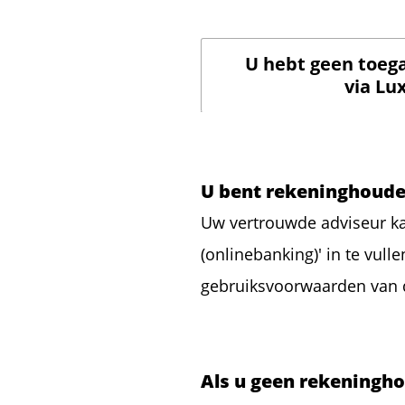
U hebt geen toega
via Lu
U bent rekeninghouder
Uw vertrouwde adviseur ka
(onlinebanking)' in te vull
gebruiksvoorwaarden van d
Als u geen rekeningh