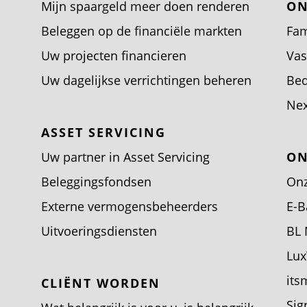
Mijn spaargeld meer doen renderen
ON
Beleggen op de financiële markten
Fam
Uw projecten financieren
Vas
Uw dagelijkse verrichtingen beheren
Bed
Nex
ASSET SERVICING
Uw partner in Asset Servicing
ON
Beleggingsfondsen
Onz
Externe vermogensbeheerders
E-B
Uitvoeringsdiensten
BL 
Lux
its
CLIËNT WORDEN
Sig