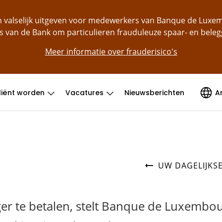
ch valselijk uitgeven voor medewerkers van Banque de Lu
s van de Bank om particulieren frauduleuze spaar- en bele
Meer informatie over frauderisico's
liënt worden
Vacatures
Nieuwsberichten
A
UW DAGELIJKS
ger te betalen, stelt Banque de Luxembo