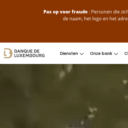
skip-to-content
Pas op voor fraude
: Personen die zi
de naam, het logo en het adre
Diensten
Onze bank
C