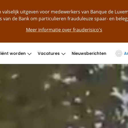
ch valselijk uitgeven voor medewerkers van Banque de Lu
s van de Bank om particulieren frauduleuze spaar- en bele
Meer informatie over frauderisico's
liënt worden
Vacatures
Nieuwsberichten
A