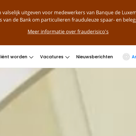
ch valselijk uitgeven voor medewerkers van Banque de Lu
s van de Bank om particulieren frauduleuze spaar- en bele
Meer informatie over frauderisico's
liënt worden
Vacatures
Nieuwsberichten
A