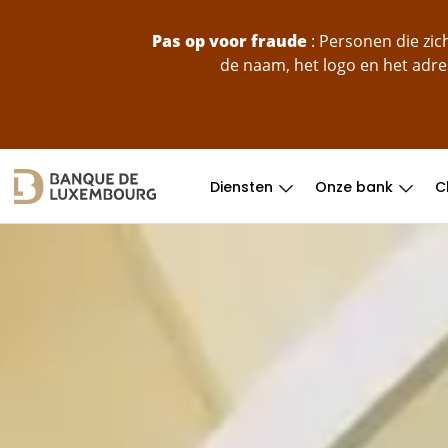
skip-to-content
Pas op voor fraude
: Personen die zi
de naam, het logo en het adre
Diensten
Onze bank
C